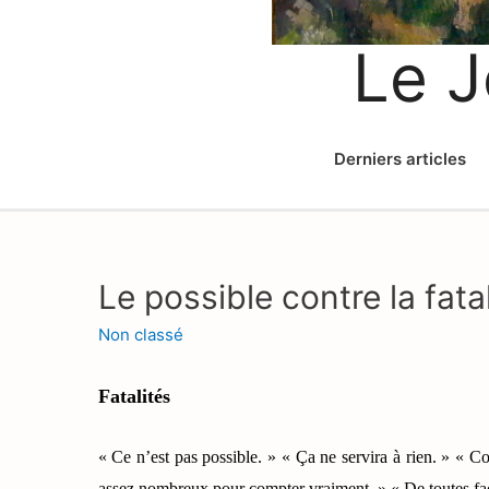
Le J
Derniers articles
Le possible contre la fatal
Non classé
Fatalités
« Ce n’est pas possible. » « Ça ne servira à rien. » «
assez nombreux pour compter vraiment. » « De toutes faç