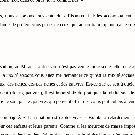
istes, nous en avons tous entendu suffisamment. Elles accompagnent 
de. Je préfère vous parler de ceux qui, au contraire, quand ça ne servi
Badiou, au Mirail. La décision n’est pas venue toute seule, elle a ét
r la
mixité sociale.
Vous allez me demander ce qu’est la mixité sociale,
ux, des riches, des pas riches et des pauvres. Est-ce que ça sert à quel
ent (riches, pauvres), il est impossible de pratiquer la mixité sociale
e ne sont pas les pauvres qui peuvent offrir des cours particuliers à leur
accompagné. « La situation est explosive. » « Bombe à retardement.
our ces enfants et leurs parents. Comme si les meurtres de masse impos
 agresser des familles, j’ai vu des dames au bord des larmes d’entendre q