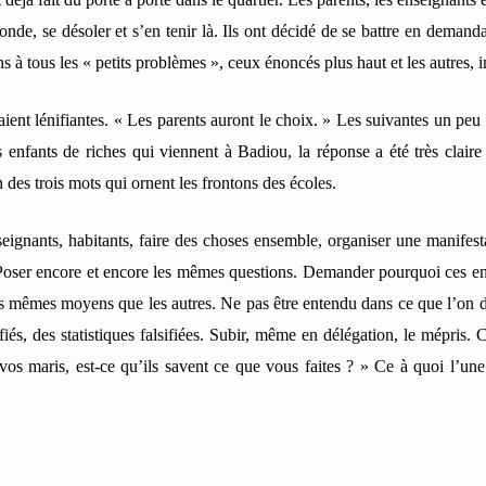
monde, se désoler et s’en tenir là. Ils ont décidé de se battre en demand
s à tous les « petits problèmes », ceux énoncés plus haut et les autres,
aient lénifiantes. « Les parents auront le choix. » Les suivantes un p
s enfants de riches qui viennent à Badiou, la réponse a été très claire
n des trois mots qui ornent les frontons des écoles.
enseignants, habitants, faire des choses ensemble, organiser une manifest
 Poser encore et encore les mêmes questions. Demander pourquoi ces enf
 mêmes moyens que les autres. Ne pas être entendu dans ce que l’on di
és, des statistiques falsifiées. Subir, même en délégation, le mépris
vos maris, est-ce qu’ils savent ce que vous faites ? » Ce à quoi l’un