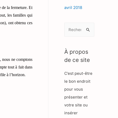
avril 2018
e de la fermeture. Et
ut, les familles qui
ion), ont obtenu ces
R
e
c
h
À propos
e
de ce site
s, nous ne comptons
r
pte tout à fait dans
C’est peut-être
c
file à l’horizon.
le bon endroit
h
pour vous
e
présenter et
r
votre site ou
insérer
: