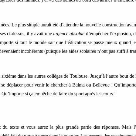
nnées. Le plus simple aurait été d’attendre la nouvelle construction avan
es ci-dessus, il y avait une
urgence absolue
d’empêcher l’explosion, do
importe si tout le monde sait que l’éducation se passe mieux quand le 
devenaient incohérents (puisque les aides scolaires n’ont pas suffi à tra
e sixième dans les autres collèges de Toulouse. Jusqu’à l’autre bout de 
as se déplacer pour venir le chercher à Balma ou Bellevue ! Qu’import
 Qu’importe si ça empêche de faire du sport après les cours !
t du texte et vous aurez la plus grande partie des réponses. Mais 
déjà fait du porte à porte dans le quartier. Les parents, les enseignants e