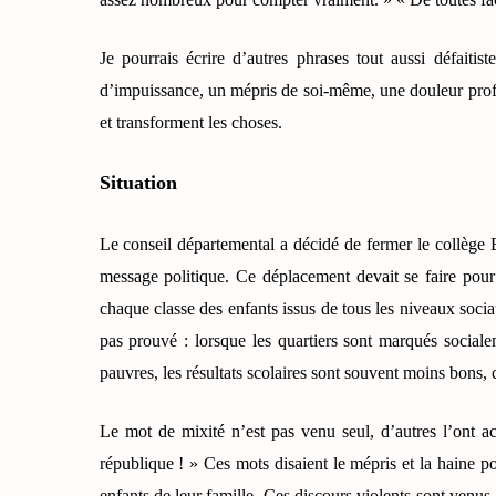
Je pourrais écrire d’autres phrases tout aussi défait
d’impuissance, un mépris de soi-même, une douleur profon
et transforment les choses.
Situation
Le conseil départemental a décidé de fermer le collège 
message politique. Ce déplacement devait se faire pou
chaque classe des enfants issus de tous les niveaux socia
pas prouvé : lorsque les quartiers sont marqués socialem
pauvres, les résultats scolaires sont souvent moins bons, c
Le mot de mixité n’est pas venu seul, d’autres l’ont 
république ! » Ces mots disaient le mépris et la haine p
enfants de leur famille. Ces discours violents sont venus