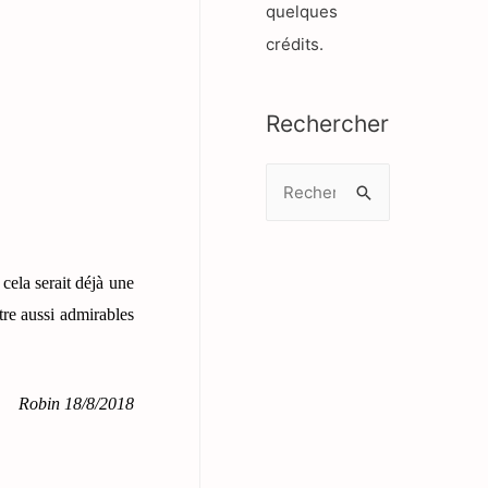
quelques
crédits.
Rechercher
R
e
c
h
cela serait déjà une
e
tre aussi admirables
r
c
Robin 18/8/2018
h
e
r