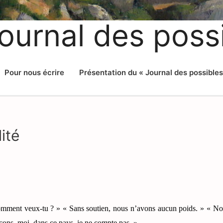
ournal des poss
Pour nous écrire
Présentation du « Journal des possibles
ité
 Comment veux-tu ? » « Sans soutien, nous n’avons aucun poids. » « No
ons, moi, dans ce pays, je ne compte pas. »