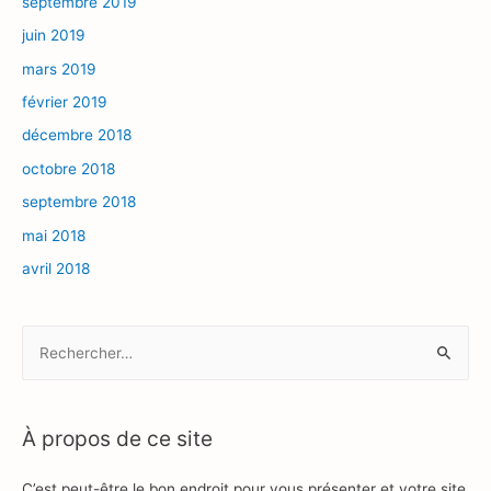
septembre 2019
juin 2019
mars 2019
février 2019
décembre 2018
octobre 2018
septembre 2018
mai 2018
avril 2018
R
e
c
h
À propos de ce site
e
r
C’est peut-être le bon endroit pour vous présenter et votre site