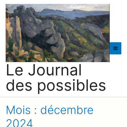
Men
princ
Le Journal
des possibles
Mois :
décembre
2024