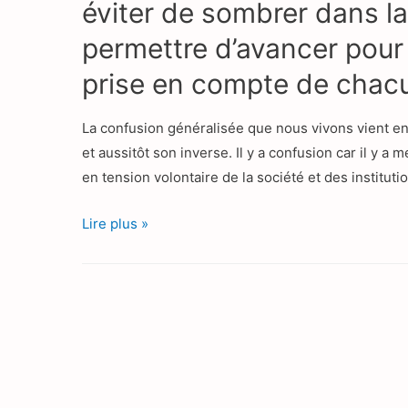
éviter de sombrer dans la
permettre d’avancer pour l
prise en compte de chacu
La confusion généralisée que nous vivons vient e
et aussitôt son inverse. Il y a confusion car il y 
en tension volontaire de la société et des institut
Être
Lire plus »
capables
d’avoir
ses
propres
affirmations
et
principes,