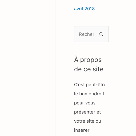
avril 2018
R
e
c
h
À propos
e
de ce site
r
C’est peut-être
c
le bon endroit
h
pour vous
e
présenter et
r
votre site ou
insérer
: