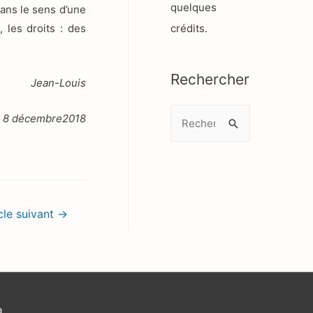
quelques
dans le sens d’une
, les droits : des
crédits.
Rechercher
Jean-Louis
R
8 décembre2018
e
c
h
e
cle suivant
→
r
c
h
e
r
a