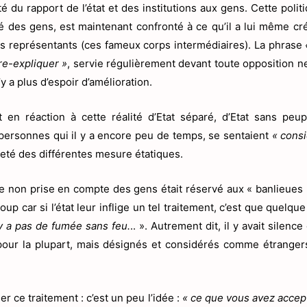
é du rapport de l’état et des institutions aux gens. Cette politi
é des gens, est maintenant confronté à ce qu’il a lui même cré
ns représentants (ces fameux corps intermédiaires). La phrase
re-expliquer »
, servie régulièrement devant toute opposition n
y a plus d’espoir d’amélioration.
en réaction à cette réalité d’Etat séparé, d’Etat sans peup
ersonnes qui il y a encore peu de temps, se sentaient
« cons
ureté des différentes mesure étatiques.
de non prise en compte des gens était réservé aux « banlieues 
car si l’état leur inflige un tel traitement, c’est que quelque
’y a pas de fumée sans feu.
.. ». Autrement dit, il y avait silen
 pour la plupart, mais désignés et considérés comme étrangers 
er ce traitement : c’est un peu l’idée :
«
ce que vous avez acce