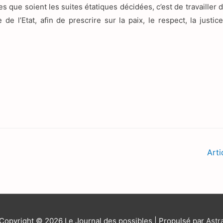
es que soient les suites étatiques décidées, c’est de travailler 
e l’Etat, afin de prescrire sur la paix, le respect, la justice
Arti
Copyright © 2026
Le Journal des possibles
| Propulsé par
Astr