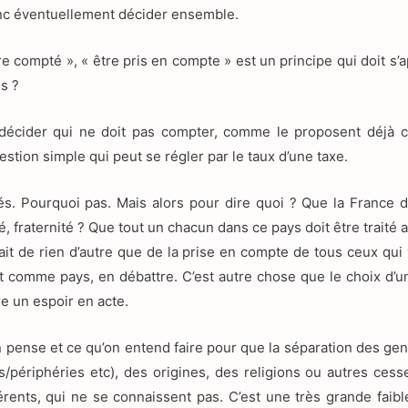
donc éventuellement décider ensemble.
re compté », « être pris en compte » est un principe qui doit s’a
s ?
r décider qui ne doit pas compter, comme le proposent déjà 
stion simple qui peut se régler par le taux d’une taxe.
s. Pourquoi pas. Mais alors pour dire quoi ? Que la France d
é, fraternité ? Que tout un chacun dans ce pays doit être traité 
 fait de rien d’autre que de la prise en compte de tous ceux qui
ut comme pays, en débattre. C’est autre chose que le choix d’un
re un espoir en acte.
’on pense et ce qu’on entend faire pour que la séparation des ge
s/périphéries etc), des origines, des religions ou autres cesse
érents, qui ne se connaissent pas. C’est une très grande faibl