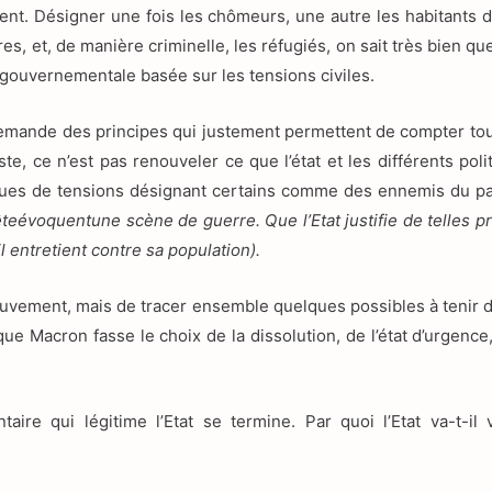
oient. Désigner une fois les chômeurs, une autre les habitants 
es, et, de manière criminelle, les réfugiés, on sait très bien qu
 gouvernementale basée sur les tensions civiles.
 demande des principes qui justement permettent de compter tou
juste, ce n’est pas renouveler ce que l’état et les différents po
tiques de tensions désignant certains comme des ennemis du 
ête
évoque
nt
une scène de guerre. Que l’Etat justifie de telles p
l entretient
contre sa population
).
mouvement, mais de tracer ensemble quelques possibles à tenir 
que Macron fasse le choix de la dissolution, de l’état d’urgence,
ire qui légitime l’Etat se termine. Par quoi l’Etat va-t-il v