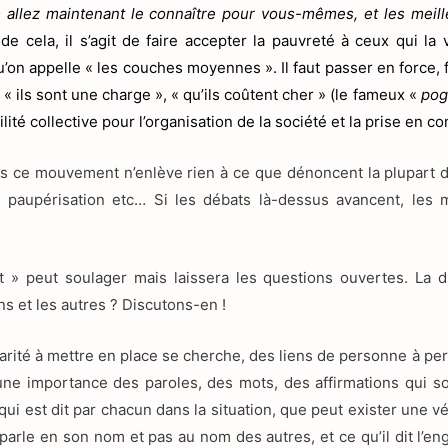
s allez maintenant le connaître pour vous-mêmes, et les meill
e cela, il s’agit de faire accepter la pauvreté à ceux qui la 
’on appelle « les couches moyennes ». Il faut passer en force, f
« ils sont une charge », « qu’ils coûtent cher » (le fameux «
pog
lité collective pour l’organisation de la société et la prise en 
ns ce mouvement n’enlève rien à ce que dénoncent la plupart d
la paupérisation etc… Si les débats là-dessus avancent, les mi
 peut soulager mais laissera les questions ouvertes. La div
 et les autres ? Discutons-en !
arité à mettre en place se cherche, des liens de personne à pe
a une importance des paroles, des mots, des affirmations qui s
e qui est dit par chacun dans la situation, que peut exister une v
parle en son nom et pas au nom des autres, et ce qu’il dit l’eng