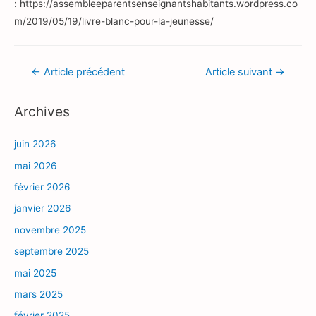
: https://assembleeparentsenseignantshabitants.wordpress.co
m/2019/05/19/livre-blanc-pour-la-jeunesse/
Navigation
←
Article précédent
Article suivant
→
de
Archives
l’article
juin 2026
mai 2026
février 2026
janvier 2026
novembre 2025
septembre 2025
mai 2025
mars 2025
février 2025