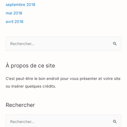
septembre 2018
mai 2018
avril 2018
R
e
c
h
À propos de ce site
e
r
C’est peut-être le bon endroit pour vous présenter et votre site
c
ou insérer quelques crédits.
h
e
Rechercher
r
R
:
e