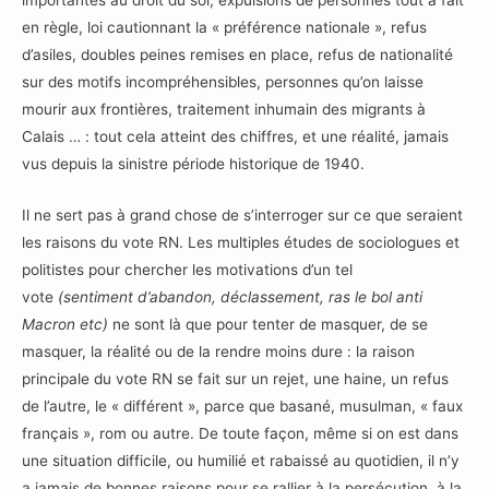
importantes au droit du sol, expulsions de personnes tout à fait
en règle, loi cautionnant la « préférence nationale », refus
d’asiles, doubles peines remises en place, refus de nationalité
sur des motifs incompréhensibles, personnes qu’on laisse
mourir aux frontières, traitement inhumain des migrants à
Calais … : tout cela atteint des chiffres, et une réalité, jamais
vus depuis la sinistre période historique de 1940.
Il ne sert pas à grand chose de s’interroger sur ce que seraient
les raisons du vote RN. Les multiples études de sociologues et
politistes pour chercher les motivations d’un tel
vote
(sentiment d’abandon, déclassement, ras le bol anti
Macron etc)
ne sont là que pour tenter de masquer, de se
masquer, la réalité ou de la rendre moins dure : la raison
principale du vote RN se fait sur un rejet, une haine, un refus
de l’autre, le « différent », parce que basané, musulman, « faux
français », rom ou autre. De toute façon, même si on est dans
une situation difficile, ou humilié et rabaissé au quotidien, il n’y
a jamais de bonnes raisons pour se rallier à la persécution, à la