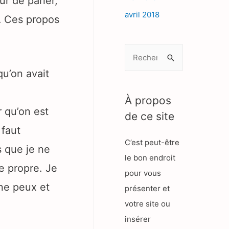
r de parler,
avril 2018
c… Ces propos
R
e
qu’on avait
c
h
À propos
r qu’on est
e
de ce site
r
 faut
C’est peut-être
c
s que je ne
le bon endroit
h
re propre. Je
pour vous
e
 ne peux et
présenter et
r
votre site ou
insérer
: