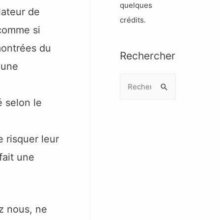
quelques
lateur de
crédits.
 comme si
 montrées du
Rechercher
 une
R
e
é selon le
c
h
 risquer leur
e
r
ait une
c
h
e
z nous, ne
r