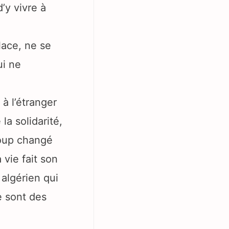
’y vivre à
:
place, ne se
ui ne
à l’étranger
la solidarité,
coup changé
 vie fait son
 algérien qui
e sont des