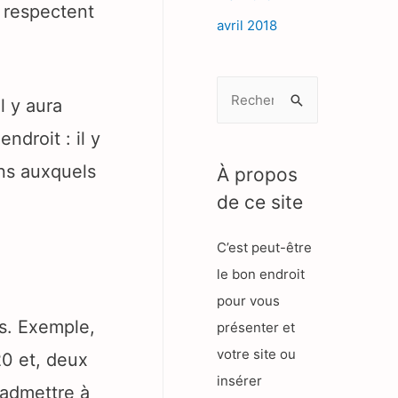
s respectent
avril 2018
R
l y aura
e
ndroit : il y
c
h
ens auxquels
À propos
e
de ce site
r
C’est peut-être
c
le bon endroit
h
pour vous
e
. Exemple,
présenter et
r
votre site ou
0 et, deux
insérer
:
 admettre à