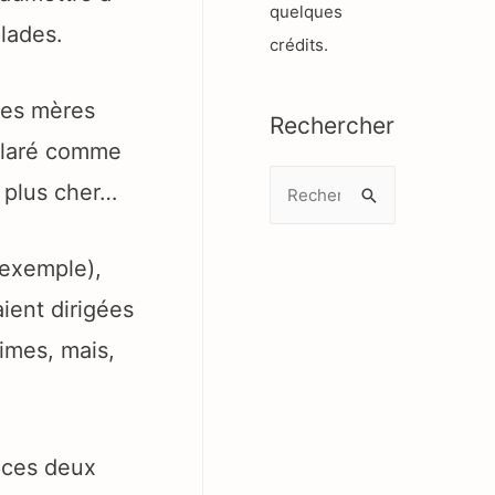
quelques
lades.
crédits.
Des mères
Rechercher
éclaré comme
R
 plus cher…
e
c
 exemple),
h
ient dirigées
e
r
imes, mais,
c
h
e
 ces deux
r