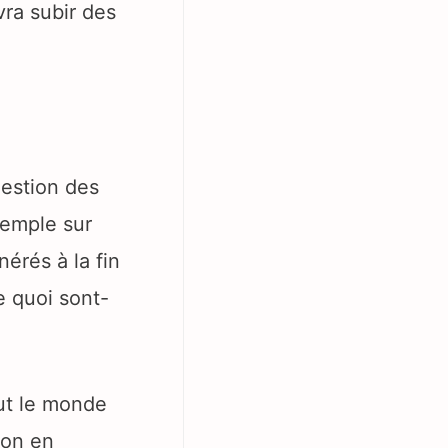
vra subir des
:
uestion des
xemple sur
nérés à la fin
e quoi sont-
ut le monde
ion en